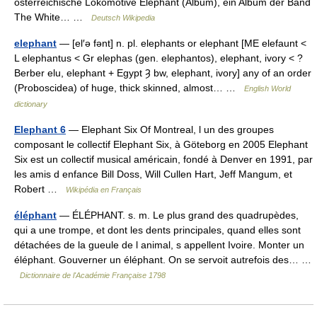
österreichische Lokomotive Elephant (Album), ein Album der Band
The White… …
Deutsch Wikipedia
elephant
— [el′ə fənt] n. pl. elephants or elephant [ME elefaunt <
L elephantus < Gr elephas (gen. elephantos), elephant, ivory < ?
Berber elu, elephant + Egypt Ȝ bw, elephant, ivory] any of an order
(Proboscidea) of huge, thick skinned, almost… …
English World
dictionary
Elephant 6
— Elephant Six Of Montreal, l un des groupes
composant le collectif Elephant Six, à Göteborg en 2005 Elephant
Six est un collectif musical américain, fondé à Denver en 1991, par
les amis d enfance Bill Doss, Will Cullen Hart, Jeff Mangum, et
Robert …
Wikipédia en Français
éléphant
— ÉLÉPHANT. s. m. Le plus grand des quadrupèdes,
qui a une trompe, et dont les dents principales, quand elles sont
détachées de la gueule de l animal, s appellent Ivoire. Monter un
éléphant. Gouverner un éléphant. On se servoit autrefois des… …
Dictionnaire de l'Académie Française 1798