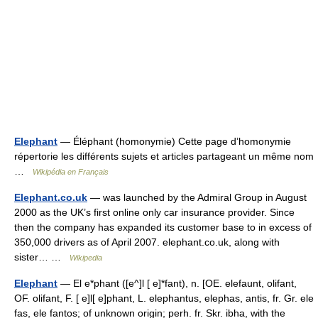
Elephant
— Éléphant (homonymie) Cette page d’homonymie
répertorie les différents sujets et articles partageant un même nom
…
Wikipédia en Français
Elephant.co.uk
— was launched by the Admiral Group in August
2000 as the UK’s first online only car insurance provider. Since
then the company has expanded its customer base to in excess of
350,000 drivers as of April 2007. elephant.co.uk, along with
sister… …
Wikipedia
Elephant
— El e*phant ([e^]l [ e]*fant), n. [OE. elefaunt, olifant,
OF. olifant, F. [ e]l[ e]phant, L. elephantus, elephas, antis, fr. Gr. ele
fas, ele fantos; of unknown origin; perh. fr. Skr. ibha, with the